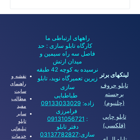
راههای ارتباطی ما
کارگاه تابلو سازی : حد
فاصل سه راه سیمین و
میدان ارتش
نرسیده به کوچه 42 طبقه
لینکهای برتر
نقشه و
زیرین تعمیرگاه نوید، تابلو
راهنمای
تابلو حروف
سازی
سایت
برجسته
طباطبایی
مطالب
(چلنیوم)
زاده:
09133033029
مفید
فرامرزی
سایر
تابلو چاپی
09131056721
:
تابلو
(فلکسی)
دفتر تابلو
تبلیغاتی
سازی:
03137782827
خدمات
تابلو ال ای