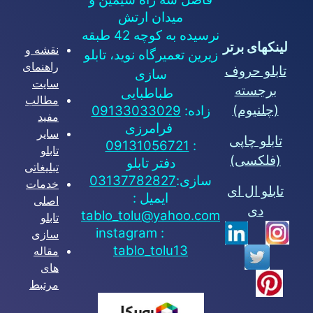
میدان ارتش
نرسیده به کوچه 42 طبقه
لینکهای برتر
نقشه و
زیرین تعمیرگاه نوید، تابلو
راهنمای
تابلو حروف
سازی
سایت
برجسته
طباطبایی
مطالب
(چلنیوم)
زاده:
09133033029
مفید
فرامرزی
سایر
تابلو چاپی
09131056721
:
تابلو
(فلکسی)
دفتر تابلو
تبلیغاتی
سازی:
03137782827
خدمات
تابلو ال ای
ایمیل :
اصلی
دی
tablo_tolu@yahoo.com
تابلو
instagram :
سازی
tablo_tolu13
مقاله
های
مرتبط