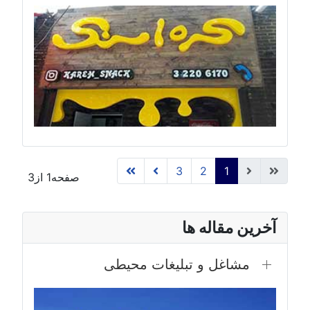
3
2
1
صفحه1 از3
آخرین مقاله ها
مشاغل و تبلیغات محیطی