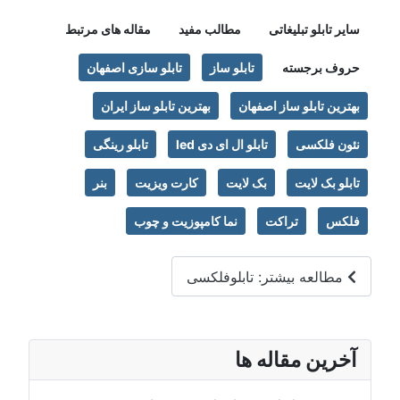
سایر تابلو تبلیغاتی
مطالب مفید
مقاله های مرتبط
حروف برجسته
تابلو ساز
تابلو سازی اصفهان
بهترین تابلو ساز اصفهان
بهترین تابلو ساز ایران
نئون فلکسی
تابلو ال ای دی led
تابلو رینگی
تابلو بک لایت
بک لایت
کارت ویزیت
بنر
فلکس
تراکت
نما کامپوزیت و چوب
مطالعه بیشتر: تابلوفلکسی
آخرین مقاله ها