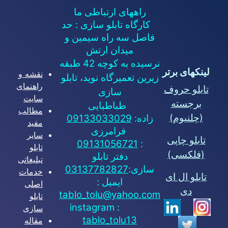
راههای ارتباطی ما
کارگاه تابلو سازی : حد
فاصل سه راه سیمین و
میدان ارتش
نرسیده به کوچه 42 طبقه
لینکهای برتر
نقشه و
زیرین تعمیرگاه نوید، تابلو
راهنمای
تابلو حروف
سازی
سایت
برجسته
طباطبایی
مطالب
(چلنیوم)
زاده:
09133033029
مفید
فرامرزی
سایر
تابلو چاپی
09131056721
:
تابلو
(فلکسی)
دفتر تابلو
تبلیغاتی
سازی:
03137782827
خدمات
تابلو ال ای
ایمیل :
اصلی
دی
tablo_tolu@yahoo.com
تابلو
instagram :
سازی
tablo_tolu13
مقاله